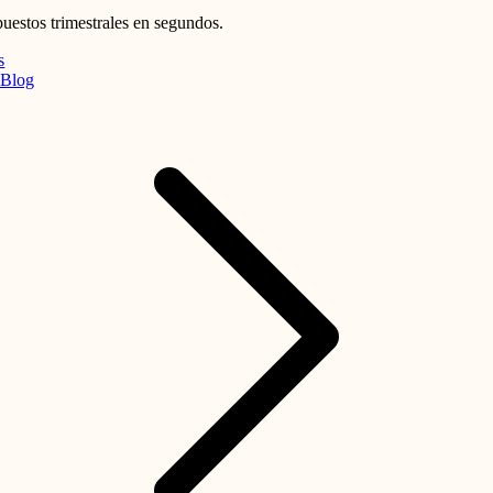
uestos trimestrales en segundos.
s
Blog