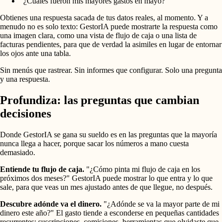
"¿Cuáles fueron mis mayores gastos en mayo?"
Obtienes una respuesta sacada de tus datos reales, al momento. Y a
menudo no es solo texto: GestorIA puede mostrarte la respuesta como
una imagen clara, como una vista de flujo de caja o una lista de
facturas pendientes, para que de verdad la asimiles en lugar de entornar
los ojos ante una tabla.
Sin menús que rastrear. Sin informes que configurar. Solo una pregunta
y una respuesta.
Profundiza: las preguntas que cambian
decisiones
Donde GestorIA se gana su sueldo es en las preguntas que la mayoría
nunca llega a hacer, porque sacar los números a mano cuesta
demasiado.
Entiende tu flujo de caja.
"¿Cómo pinta mi flujo de caja en los
próximos dos meses?" GestorIA puede mostrar lo que entra y lo que
sale, para que veas un mes ajustado antes de que llegue, no después.
Descubre adónde va el dinero.
"¿Adónde se va la mayor parte de mi
dinero este año?" El gasto tiende a esconderse en pequeñas cantidades
recurrentes: suscripciones, comisiones, herramientas que olvidaste que