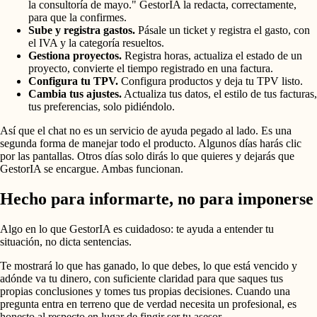
la consultoría de mayo." GestorIA la redacta, correctamente,
para que la confirmes.
Sube y registra gastos.
Pásale un ticket y registra el gasto, con
el IVA y la categoría resueltos.
Gestiona proyectos.
Registra horas, actualiza el estado de un
proyecto, convierte el tiempo registrado en una factura.
Configura tu TPV.
Configura productos y deja tu TPV listo.
Cambia tus ajustes.
Actualiza tus datos, el estilo de tus facturas,
tus preferencias, solo pidiéndolo.
Así que el chat no es un servicio de ayuda pegado al lado. Es una
segunda forma de manejar todo el producto. Algunos días harás clic
por las pantallas. Otros días solo dirás lo que quieres y dejarás que
GestorIA se encargue. Ambas funcionan.
Hecho para informarte, no para imponerse
Algo en lo que GestorIA es cuidadoso: te ayuda a entender tu
situación, no dicta sentencias.
Te mostrará lo que has ganado, lo que debes, lo que está vencido y
adónde va tu dinero, con suficiente claridad para que saques tus
propias conclusiones y tomes tus propias decisiones. Cuando una
pregunta entra en terreno que de verdad necesita un profesional, es
honesto al respecto en lugar de fingir ser tu asesor.