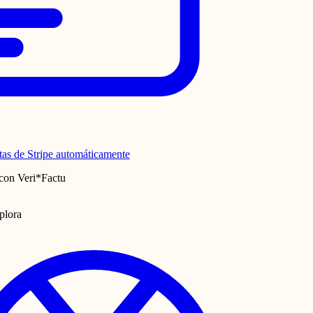
tas de Stripe automáticamente
con Veri*Factu
plora